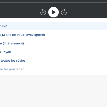
 DayZ
 a 13 ans (et vous l'avez ignoré)
e (littéralement)
im Rayan
 toutes les règles
s les jeux vidéo
us choquant de Rockstar ? - Le scandale BULLY
e plus moche de Steam
du RÊVE tourne au CAUCHEMAR
pendant 8 heures