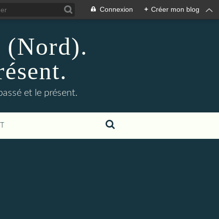
Connexion
+
Créer mon blog
n (Nord).
résent.
 passé et le présent.
T