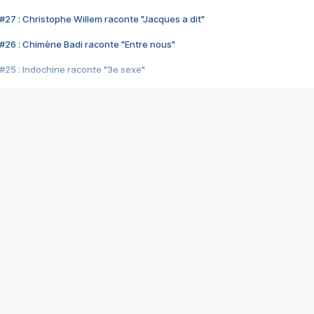
#27 : Christophe Willem raconte "Jacques a dit"
#26 : Chimène Badi raconte "Entre nous"
#25 : Indochine raconte "3e sexe"
#24 : Zaho raconte "C'est chelou"
#23 : Patrick Bruel raconte "Au café des délices"
#22 : Kyo raconte "Le chemin"
#21 : Nolwenn Leroy raconte "Cassé"
#20 : Patrick Hernandez raconte "Born to be alive"
#19 : Lorie raconte "Près de moi"
#18 : Michael Jones raconte "A nos actes manqués" (avec Jean-Jacque
#17 : Khaled raconte "Aïcha"
#16 : Corneille raconte "Parce qu'on vient de loin"