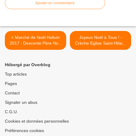
Ajouter un commentaire
< Marché de Noël Halluin
Joyeux Noël à Tous ! -
2017 : Descente Père Noël
Crèche Eglise Saint-Hilaire
et Feu d'Artifice !
Halluin (Décembre 2017). >
Hébergé par Overblog
Top articles
Pages
Contact
Signaler un abus
C.G.U.
Cookies et données personnelles
Préférences cookies