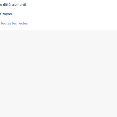
e (littéralement)
im Rayan
 toutes les règles
s les jeux vidéo
us choquant de Rockstar ? - Le scandale BULLY
e plus moche de Steam
du RÊVE tourne au CAUCHEMAR
pendant 8 heures
it… à tort
umiliés par un jeu vidéo
ire - Final Fantasy 8
ti un empire - Age of Empires