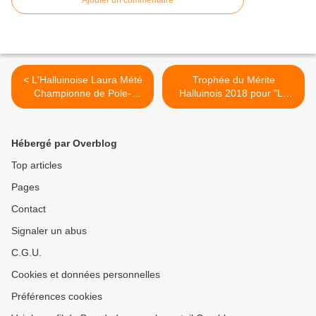
Ajouter un commentaire
< L'Halluinoise Laura Mété
Trophée du Mérite
Championne de Pole-
Halluinois 2018 pour "Le
Dance... et la TV.
Manoir aux Loups". >
Hébergé par Overblog
Top articles
Pages
Contact
Signaler un abus
C.G.U.
Cookies et données personnelles
Préférences cookies