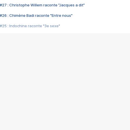
#27 : Christophe Willem raconte "Jacques a dit"
#26 : Chimène Badi raconte "Entre nous"
#25 : Indochine raconte "3e sexe"
#24 : Zaho raconte "C'est chelou"
#23 : Patrick Bruel raconte "Au café des délices"
#22 : Kyo raconte "Le chemin"
#21 : Nolwenn Leroy raconte "Cassé"
#20 : Patrick Hernandez raconte "Born to be alive"
#19 : Lorie raconte "Près de moi"
#18 : Michael Jones raconte "A nos actes manqués" (avec Jean-Jacque
#17 : Khaled raconte "Aïcha"
#16 : Corneille raconte "Parce qu'on vient de loin"