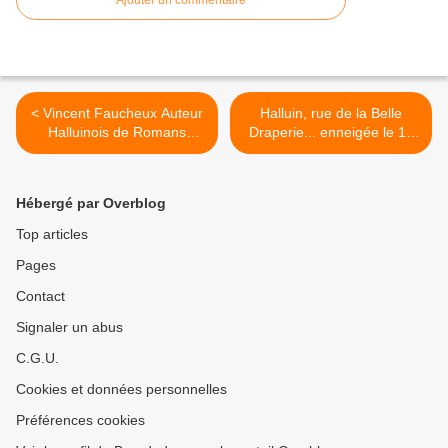
Ajouter un commentaire
< Vincent Faucheux Auteur
Halluin, rue de la Belle
Halluinois de Romans
Draperie... enneigée le 14
"Jeunesse".
Mars 2013. >
Hébergé par Overblog
Top articles
Pages
Contact
Signaler un abus
C.G.U.
Cookies et données personnelles
Préférences cookies