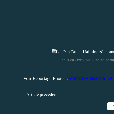
Le "Pen Duick Halluinois", comm
Voir Reportage-Photos :
Port de Plaisance :Le
« Article précédent
Re