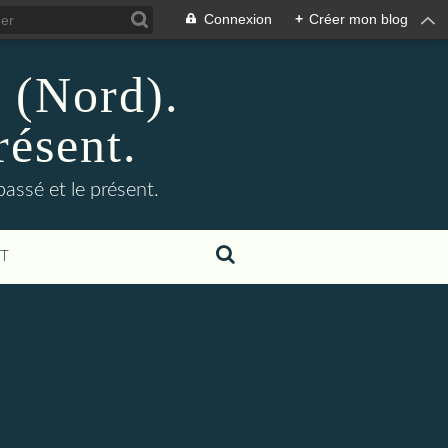
Connexion
+
Créer mon blog
n (Nord).
résent.
 passé et le présent.
T