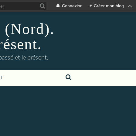
Connexion
+
Créer mon blog
n (Nord).
résent.
 passé et le présent.
T