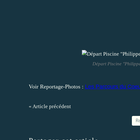
Départ Piscine "Philipp
Voir Reportage-Photos :
Les Parcours du Coeur 
« Article précédent
Re