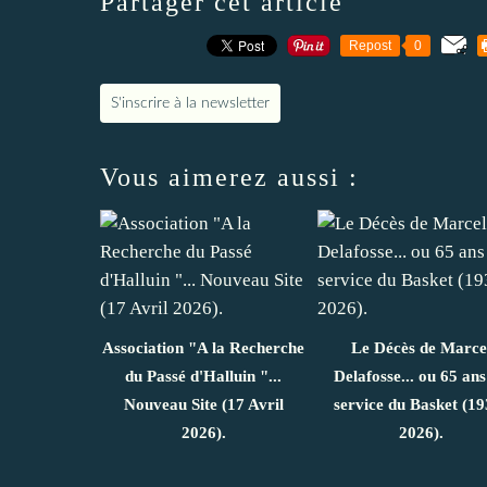
Partager cet article
Repost
0
S'inscrire à la newsletter
Vous aimerez aussi :
Association "A la Recherche
Le Décès de Marce
du Passé d'Halluin "...
Delafosse... ou 65 ans
Nouveau Site (17 Avril
service du Basket (19
2026).
2026).