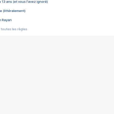
 a 13 ans (et vous l'avez ignoré)
e (littéralement)
im Rayan
 toutes les règles
s les jeux vidéo
us choquant de Rockstar ? - Le scandale BULLY
e plus moche de Steam
du RÊVE tourne au CAUCHEMAR
pendant 8 heures
it… à tort
umiliés par un jeu vidéo
ire - Final Fantasy 8
ti un empire - Age of Empires