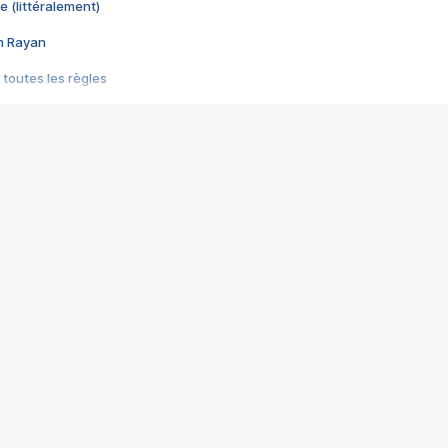
e (littéralement)
im Rayan
 toutes les règles
s les jeux vidéo
us choquant de Rockstar ? - Le scandale BULLY
e plus moche de Steam
du RÊVE tourne au CAUCHEMAR
pendant 8 heures
it… à tort
umiliés par un jeu vidéo
ire - Final Fantasy 8
ti un empire - Age of Empires
story DOFUS