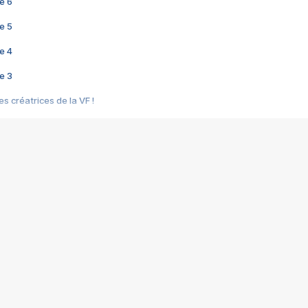
e 6
e 5
e 4
e 3
s créatrices de la VF !
e 2
e 1
e Mektoub My Love arrive enfin ! Rencontre avec Shaïn Boumedine et Sal
i : après Toni en famille
elle réalise le bouleversant Dites lui que je l'aime
ais ! Rencontre autour de Vie privée de Rebecca Zlotowski
 de Marguerite, Grave... Rencontre avec Ella Rumpf
 Les Rêveurs, un film intime sur la santé mentale