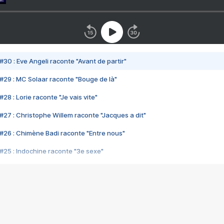
#30 : Eve Angeli raconte "Avant de partir"
#29 : MC Solaar raconte "Bouge de là"
28 : Lorie raconte "Je vais vite"
#27 : Christophe Willem raconte "Jacques a dit"
#26 : Chimène Badi raconte "Entre nous"
#25 : Indochine raconte "3e sexe"
#24 : Zaho raconte "C'est chelou"
#23 : Patrick Bruel raconte "Au café des délices"
#22 : Kyo raconte "Le chemin"
#21 : Nolwenn Leroy raconte "Cassé"