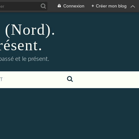
Connexion
+
Créer mon blog
n (Nord).
résent.
 passé et le présent.
T