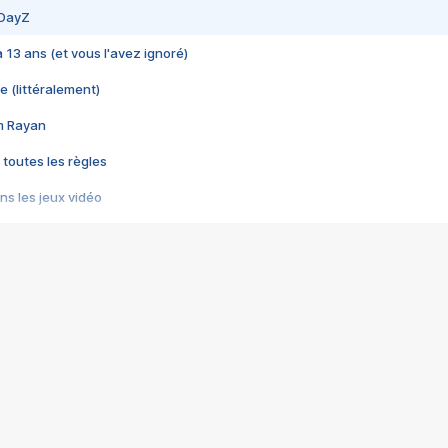
 DayZ
 a 13 ans (et vous l'avez ignoré)
e (littéralement)
im Rayan
 toutes les règles
s les jeux vidéo
us choquant de Rockstar ? - Le scandale BULLY
e plus moche de Steam
du RÊVE tourne au CAUCHEMAR
pendant 8 heures
it… à tort
umiliés par un jeu vidéo