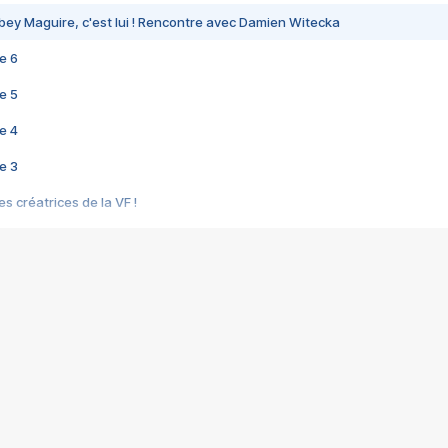
bey Maguire, c'est lui ! Rencontre avec Damien Witecka
e 6
e 5
e 4
e 3
s créatrices de la VF !
e 2
e 1
e Mektoub My Love arrive enfin ! Rencontre avec Shaïn Boumedine et Sal
i : après Toni en famille
elle réalise le bouleversant Dites lui que je l'aime
ais ! Rencontre autour de Vie privée de Rebecca Zlotowski