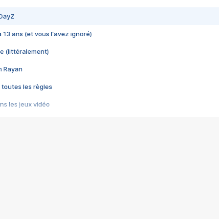
 DayZ
 a 13 ans (et vous l'avez ignoré)
e (littéralement)
im Rayan
 toutes les règles
s les jeux vidéo
us choquant de Rockstar ? - Le scandale BULLY
e plus moche de Steam
du RÊVE tourne au CAUCHEMAR
pendant 8 heures
it… à tort
umiliés par un jeu vidéo