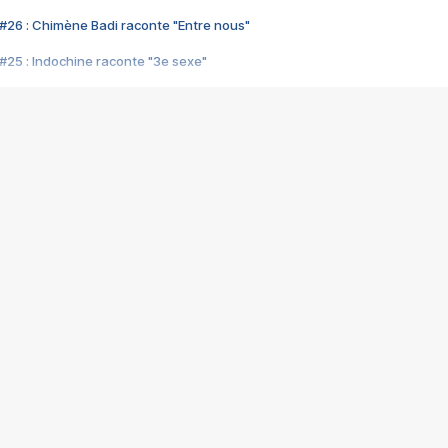
#26 : Chimène Badi raconte "Entre nous"
#25 : Indochine raconte "3e sexe"
#24 : Zaho raconte "C'est chelou"
#23 : Patrick Bruel raconte "Au café des délices"
#22 : Kyo raconte "Le chemin"
#21 : Nolwenn Leroy raconte "Cassé"
#20 : Patrick Hernandez raconte "Born to be alive"
#19 : Lorie raconte "Près de moi"
#18 : Michael Jones raconte "A nos actes manqués" (avec Jean-Jacque
#17 : Khaled raconte "Aïcha"
#16 : Corneille raconte "Parce qu'on vient de loin"
#15 : Indochine raconte "L'aventurier"