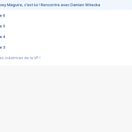
bey Maguire, c'est lui ! Rencontre avec Damien Witecka
e 6
e 5
e 4
e 3
s créatrices de la VF !
e 2
e 1
e Mektoub My Love arrive enfin ! Rencontre avec Shaïn Boumedine et Sal
i : après Toni en famille
elle réalise le bouleversant Dites lui que je l'aime
ais ! Rencontre autour de Vie privée de Rebecca Zlotowski