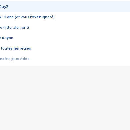
 DayZ
 a 13 ans (et vous l'avez ignoré)
e (littéralement)
im Rayan
 toutes les règles
s les jeux vidéo
us choquant de Rockstar ? - Le scandale BULLY
e plus moche de Steam
du RÊVE tourne au CAUCHEMAR
pendant 8 heures
it… à tort
umiliés par un jeu vidéo