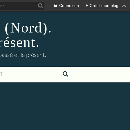
Connexion
+
Créer mon blog
n (Nord).
résent.
 passé et le présent.
T