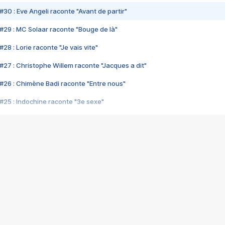
#30 : Eve Angeli raconte "Avant de partir"
#29 : MC Solaar raconte "Bouge de là"
28 : Lorie raconte "Je vais vite"
#27 : Christophe Willem raconte "Jacques a dit"
#26 : Chimène Badi raconte "Entre nous"
#25 : Indochine raconte "3e sexe"
#24 : Zaho raconte "C'est chelou"
#23 : Patrick Bruel raconte "Au café des délices"
#22 : Kyo raconte "Le chemin"
#21 : Nolwenn Leroy raconte "Cassé"
#20 : Patrick Hernandez raconte "Born to be alive"
#19 : Lorie raconte "Près de moi"