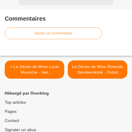
Commentaires
Ajouter un commentaire
< Le Décès de Mme Lucie
Le Décès de Mme Rolande
Mussche - Van
Vansteenkiste - Dutoit
Nieuwenhuyse (Octobre
(Octobre 2019). >
2019).
Hébergé par Overblog
Top articles
Pages
Contact
Signaler un abus