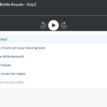
 Battle Royale - DayZ
 DayZ
 a 13 ans (et vous l'avez ignoré)
e (littéralement)
im Rayan
 toutes les règles
s les jeux vidéo
us choquant de Rockstar ? - Le scandale BULLY
e plus moche de Steam