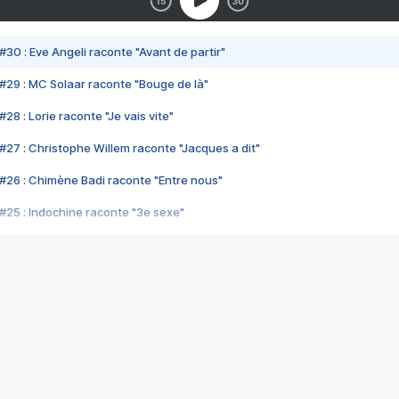
#30 : Eve Angeli raconte "Avant de partir"
#29 : MC Solaar raconte "Bouge de là"
28 : Lorie raconte "Je vais vite"
#27 : Christophe Willem raconte "Jacques a dit"
#26 : Chimène Badi raconte "Entre nous"
#25 : Indochine raconte "3e sexe"
#24 : Zaho raconte "C'est chelou"
#23 : Patrick Bruel raconte "Au café des délices"
#22 : Kyo raconte "Le chemin"
#21 : Nolwenn Leroy raconte "Cassé"
#20 : Patrick Hernandez raconte "Born to be alive"