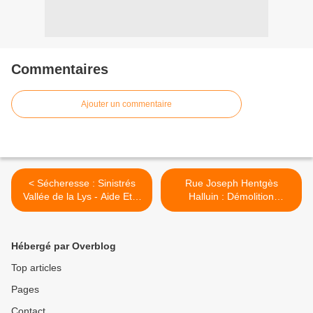
Commentaires
Ajouter un commentaire
< Sécheresse : Sinistrés
Rue Joseph Hentgès
Vallée de la Lys - Aide Etat
Halluin : Démolition
(Décembre 2019).
Anciennes Habitations 2/2
(Oct. Déc. 2019). >
Hébergé par Overblog
Top articles
Pages
Contact