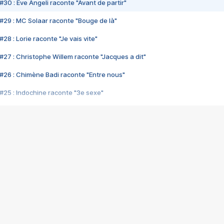
#30 : Eve Angeli raconte "Avant de partir"
#29 : MC Solaar raconte "Bouge de là"
28 : Lorie raconte "Je vais vite"
#27 : Christophe Willem raconte "Jacques a dit"
#26 : Chimène Badi raconte "Entre nous"
#25 : Indochine raconte "3e sexe"
#24 : Zaho raconte "C'est chelou"
#23 : Patrick Bruel raconte "Au café des délices"
#22 : Kyo raconte "Le chemin"
#21 : Nolwenn Leroy raconte "Cassé"
#20 : Patrick Hernandez raconte "Born to be alive"
#19 : Lorie raconte "Près de moi"
#18 : Michael Jones raconte "A nos actes manqués" (avec Jean-Jacque