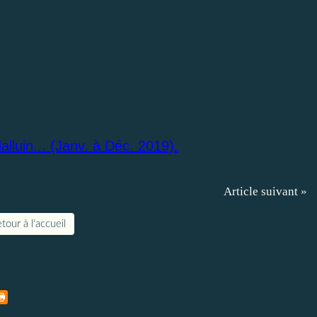
lluin... (Janv. à Déc. 2019).
Article suivant »
tour à l'accueil