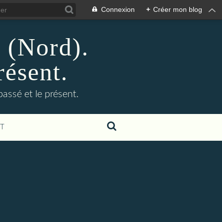
Connexion
+
Créer mon blog
n (Nord).
résent.
 passé et le présent.
T