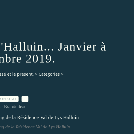
'Halluin... Janvier à
bre 2019.
ssé et le présent.
>
Categories
>
5.01.2020
…
ar Brandodean
ng de la Résidence Val de Lys Halluin