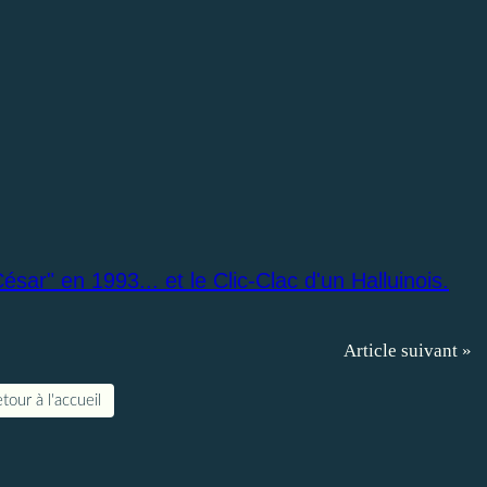
sar" en 1993... et le Clic-Clac d'un Halluinois.
Article suivant »
tour à l'accueil