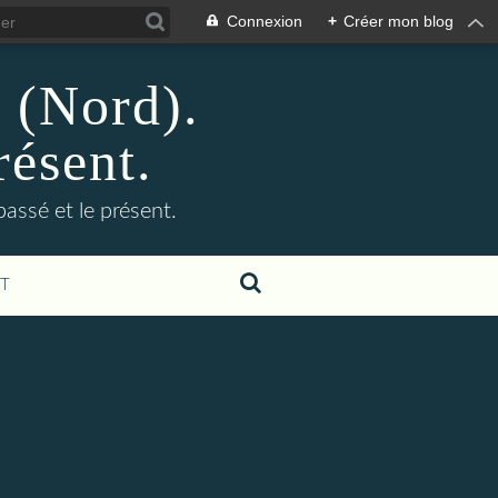
Connexion
+
Créer mon blog
n (Nord).
résent.
 passé et le présent.
T