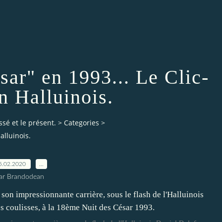
ar" en 1993... Le Clic-
n Halluinois.
ssé et le présent.
>
Categories
>
alluinois.
5.02.2020
…
ar Brandodean