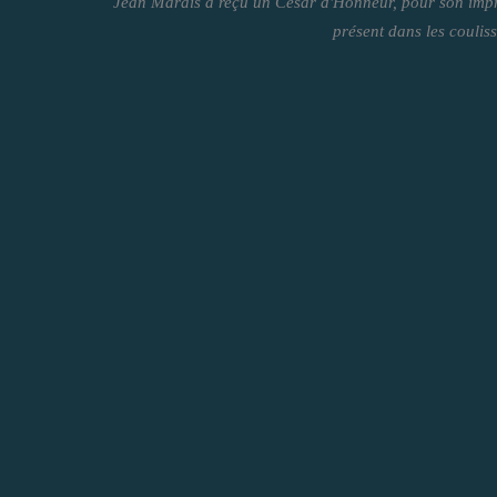
Jean Marais a reçu un César d'Honneur, pour son impres
présent dans les coulis