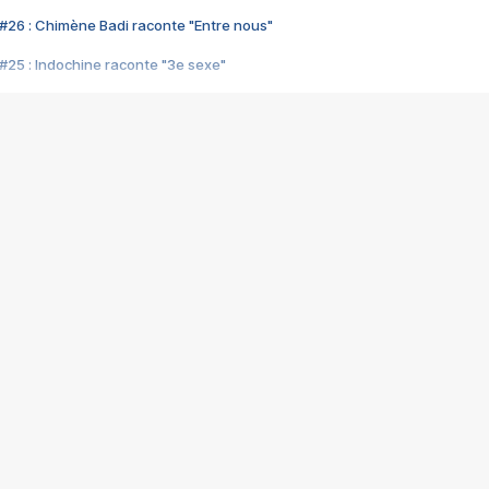
#26 : Chimène Badi raconte "Entre nous"
#25 : Indochine raconte "3e sexe"
#24 : Zaho raconte "C'est chelou"
#23 : Patrick Bruel raconte "Au café des délices"
#22 : Kyo raconte "Le chemin"
#21 : Nolwenn Leroy raconte "Cassé"
#20 : Patrick Hernandez raconte "Born to be alive"
#19 : Lorie raconte "Près de moi"
#18 : Michael Jones raconte "A nos actes manqués" (avec Jean-Jacque
#17 : Khaled raconte "Aïcha"
#16 : Corneille raconte "Parce qu'on vient de loin"
#15 : Indochine raconte "L'aventurier"