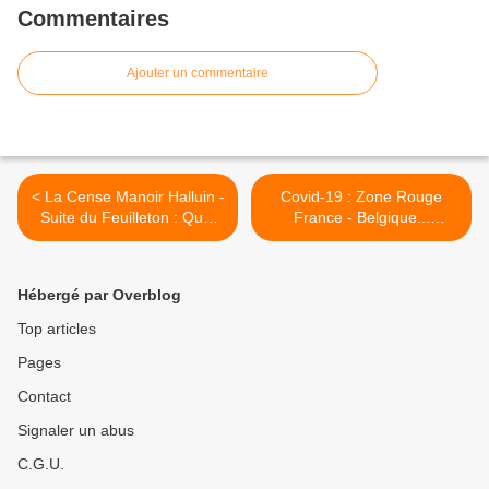
Commentaires
Ajouter un commentaire
< La Cense Manoir Halluin -
Covid-19 : Zone Rouge
Suite du Feuilleton : Quel
France - Belgique...
Avenir ? (Septembre 2020).
Situation des Frontaliers
(Sept. 2020). >
Hébergé par Overblog
Top articles
Pages
Contact
Signaler un abus
C.G.U.