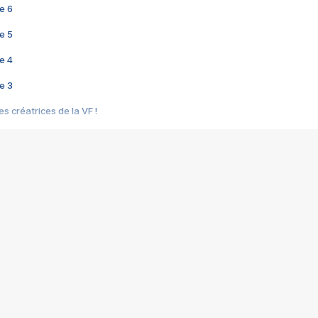
e 6
e 5
e 4
e 3
s créatrices de la VF !
e 2
e 1
e Mektoub My Love arrive enfin ! Rencontre avec Shaïn Boumedine et Sal
i : après Toni en famille
elle réalise le bouleversant Dites lui que je l'aime
ais ! Rencontre autour de Vie privée de Rebecca Zlotowski
 de Marguerite, Grave... Rencontre avec Ella Rumpf
 Les Rêveurs, un film intime sur la santé mentale