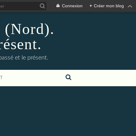
Connexion
+
Créer mon blog
n (Nord).
résent.
 passé et le présent.
T