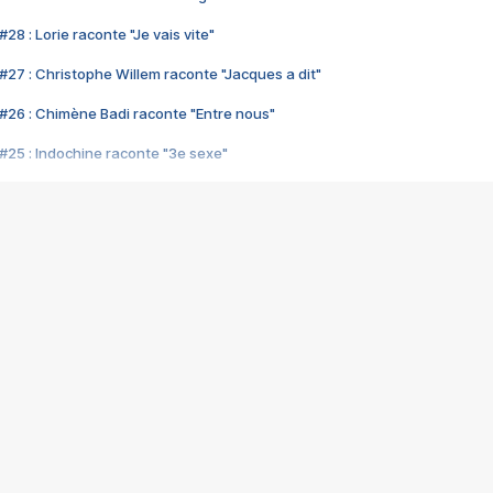
28 : Lorie raconte "Je vais vite"
#27 : Christophe Willem raconte "Jacques a dit"
#26 : Chimène Badi raconte "Entre nous"
#25 : Indochine raconte "3e sexe"
#24 : Zaho raconte "C'est chelou"
#23 : Patrick Bruel raconte "Au café des délices"
#22 : Kyo raconte "Le chemin"
#21 : Nolwenn Leroy raconte "Cassé"
#20 : Patrick Hernandez raconte "Born to be alive"
#19 : Lorie raconte "Près de moi"
#18 : Michael Jones raconte "A nos actes manqués" (avec Jean-Jacque
#17 : Khaled raconte "Aïcha"