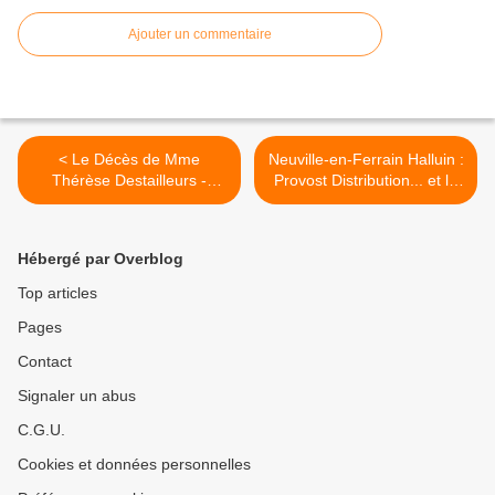
Ajouter un commentaire
< Le Décès de Mme
Neuville-en-Ferrain Halluin :
Thérèse Destailleurs -
Provost Distribution... et le
Cochez (Janvier 2021).
E-Commerce (Janv. 2021).
>
Hébergé par Overblog
Top articles
Pages
Contact
Signaler un abus
C.G.U.
Cookies et données personnelles