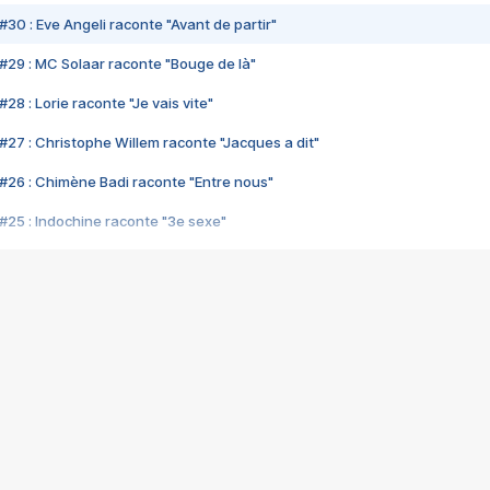
#30 : Eve Angeli raconte "Avant de partir"
#29 : MC Solaar raconte "Bouge de là"
28 : Lorie raconte "Je vais vite"
#27 : Christophe Willem raconte "Jacques a dit"
#26 : Chimène Badi raconte "Entre nous"
#25 : Indochine raconte "3e sexe"
#24 : Zaho raconte "C'est chelou"
#23 : Patrick Bruel raconte "Au café des délices"
#22 : Kyo raconte "Le chemin"
#21 : Nolwenn Leroy raconte "Cassé"
#20 : Patrick Hernandez raconte "Born to be alive"
#19 : Lorie raconte "Près de moi"