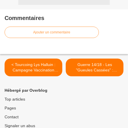
Commentaires
Ajouter un commentaire
< Tourcoing Lys Halluin :
Guerre 14/18 - Les
Campagne Vaccination
"Gueules Cassées" :
Grippe A... en 2009.
Historique... Centenaire
(1921 - 2021). >
Hébergé par Overblog
Top articles
Pages
Contact
Signaler un abus