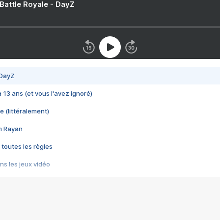
 Battle Royale - DayZ
 DayZ
 a 13 ans (et vous l'avez ignoré)
e (littéralement)
im Rayan
 toutes les règles
s les jeux vidéo
us choquant de Rockstar ? - Le scandale BULLY
e plus moche de Steam
du RÊVE tourne au CAUCHEMAR