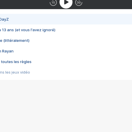
 DayZ
 a 13 ans (et vous l'avez ignoré)
e (littéralement)
im Rayan
 toutes les règles
s les jeux vidéo
us choquant de Rockstar ? - Le scandale BULLY
e plus moche de Steam
du RÊVE tourne au CAUCHEMAR
pendant 8 heures
it… à tort