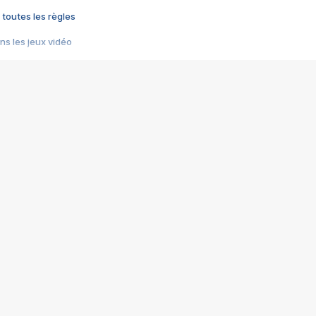
 toutes les règles
s les jeux vidéo
us choquant de Rockstar ? - Le scandale BULLY
e plus moche de Steam
du RÊVE tourne au CAUCHEMAR
pendant 8 heures
it… à tort
umiliés par un jeu vidéo
ire - Final Fantasy 8
ti un empire - Age of Empires
story DOFUS
tard, il crée l'un des pires jeux de tous les temps, MindsEye.