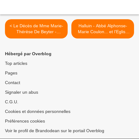
< Le Décès de Mme Marie-
Halluin - Abbé Alphonse-
Thérèse De Beyter -
Marie Coulon... et l'Eglise
Bocktaels (Février 2021).
Saint-Alphonse du Mont...
Suite 2/4 (Historique). >
Hébergé par Overblog
Top articles
Pages
Contact
Signaler un abus
C.G.U.
Cookies et données personnelles
Préférences cookies
Voir le profil de Brandodean sur le portail Overblog