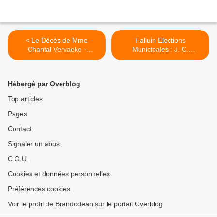
< Le Décès de Mme
Halluin Elections
Chantal Vervaeke -
Municipales : J. C.
Vandeweghe : Décès (Mars
Destailleur... Appel devant
2021).
le Conseil d'Etat (Mars
2021). >
Hébergé par Overblog
Top articles
Pages
Contact
Signaler un abus
C.G.U.
Cookies et données personnelles
Préférences cookies
Voir le profil de Brandodean sur le portail Overblog