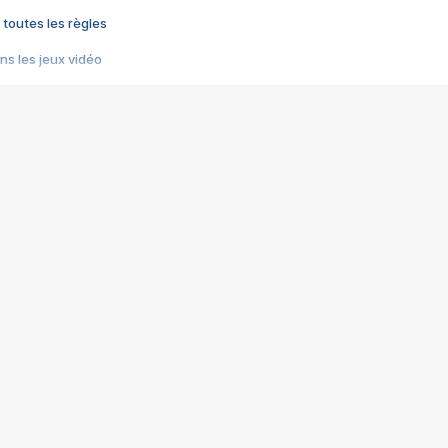
 toutes les règles
s les jeux vidéo
us choquant de Rockstar ? - Le scandale BULLY
e plus moche de Steam
du RÊVE tourne au CAUCHEMAR
pendant 8 heures
it… à tort
umiliés par un jeu vidéo
ire - Final Fantasy 8
ti un empire - Age of Empires
story DOFUS
tard, il crée l'un des pires jeux de tous les temps, MindsEye.