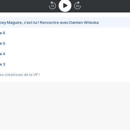
bey Maguire, c'est lui ! Rencontre avec Damien Witecka
e 6
e 5
e 4
e 3
s créatrices de la VF !
e 2
e 1
e Mektoub My Love arrive enfin ! Rencontre avec Shaïn Boumedine et Sal
i : après Toni en famille
elle réalise le bouleversant Dites lui que je l'aime