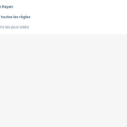
im Rayan
 toutes les règles
s les jeux vidéo
us choquant de Rockstar ? - Le scandale BULLY
e plus moche de Steam
du RÊVE tourne au CAUCHEMAR
pendant 8 heures
it… à tort
umiliés par un jeu vidéo
ire - Final Fantasy 8
ti un empire - Age of Empires
story DOFUS