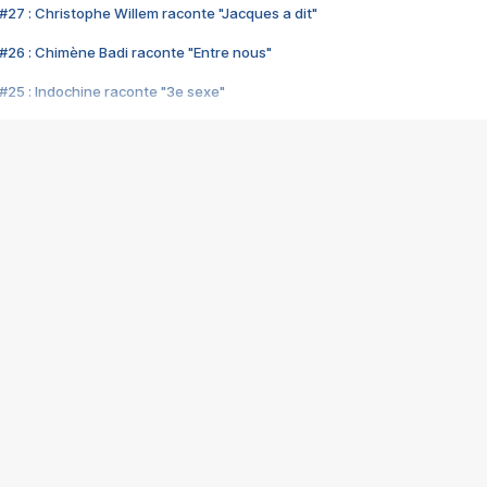
#27 : Christophe Willem raconte "Jacques a dit"
#26 : Chimène Badi raconte "Entre nous"
#25 : Indochine raconte "3e sexe"
#24 : Zaho raconte "C'est chelou"
#23 : Patrick Bruel raconte "Au café des délices"
#22 : Kyo raconte "Le chemin"
#21 : Nolwenn Leroy raconte "Cassé"
#20 : Patrick Hernandez raconte "Born to be alive"
#19 : Lorie raconte "Près de moi"
#18 : Michael Jones raconte "A nos actes manqués" (avec Jean-Jacque
#17 : Khaled raconte "Aïcha"
#16 : Corneille raconte "Parce qu'on vient de loin"
#15 : Indochine raconte "L'aventurier"