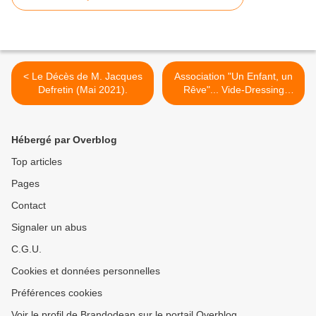
< Le Décès de M. Jacques
Association "Un Enfant, un
Defretin (Mai 2021).
Rêve"... Vide-Dressing
Solidaire (28 au 30 Mai
2021) >
Hébergé par Overblog
Top articles
Pages
Contact
Signaler un abus
C.G.U.
Cookies et données personnelles
Préférences cookies
Voir le profil de Brandodean sur le portail Overblog