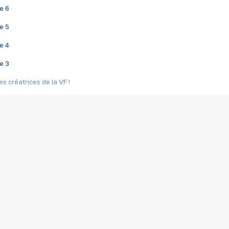
e 6
e 5
e 4
e 3
s créatrices de la VF !
e 2
e 1
e Mektoub My Love arrive enfin ! Rencontre avec Shaïn Boumedine et Sal
i : après Toni en famille
elle réalise le bouleversant Dites lui que je l'aime
ais ! Rencontre autour de Vie privée de Rebecca Zlotowski
 de Marguerite, Grave... Rencontre avec Ella Rumpf