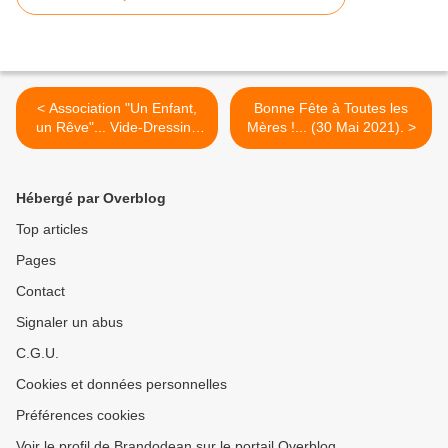
< Association "Un Enfant,
Bonne Fête à Toutes les
un Rêve"... Vide-Dressing
Mères !... (30 Mai 2021). >
Solidaire (28 au 30 Mai
2021)
Hébergé par Overblog
Top articles
Pages
Contact
Signaler un abus
C.G.U.
Cookies et données personnelles
Préférences cookies
Voir le profil de Brandodean sur le portail Overblog