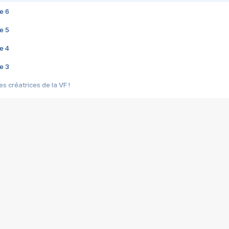
e 6
e 5
e 4
e 3
s créatrices de la VF !
e 2
e 1
e Mektoub My Love arrive enfin ! Rencontre avec Shaïn Boumedine et Sal
i : après Toni en famille
elle réalise le bouleversant Dites lui que je l'aime
ais ! Rencontre autour de Vie privée de Rebecca Zlotowski
 de Marguerite, Grave... Rencontre avec Ella Rumpf