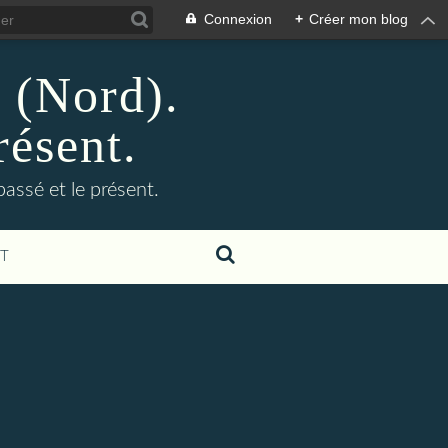
Connexion
+
Créer mon blog
n (Nord).
résent.
 passé et le présent.
T