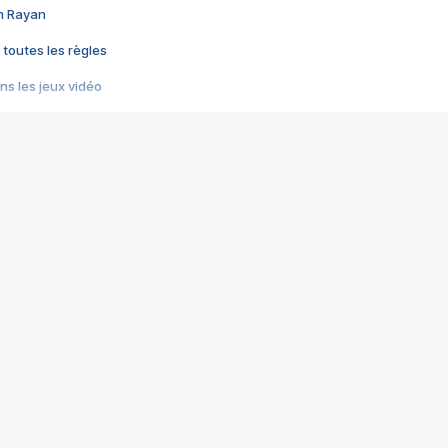
im Rayan
 toutes les règles
s les jeux vidéo
us choquant de Rockstar ? - Le scandale BULLY
e plus moche de Steam
du RÊVE tourne au CAUCHEMAR
pendant 8 heures
it… à tort
umiliés par un jeu vidéo
ire - Final Fantasy 8
ti un empire - Age of Empires
story DOFUS
tard, il crée l'un des pires jeux de tous les temps, MindsEye.