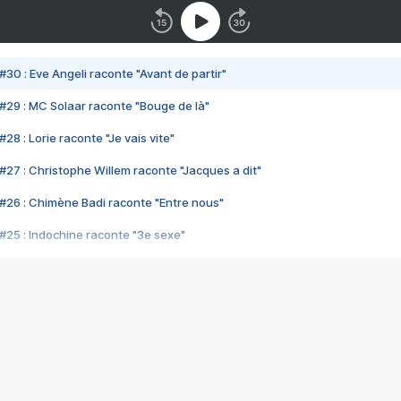
#30 : Eve Angeli raconte "Avant de partir"
#29 : MC Solaar raconte "Bouge de là"
28 : Lorie raconte "Je vais vite"
#27 : Christophe Willem raconte "Jacques a dit"
#26 : Chimène Badi raconte "Entre nous"
#25 : Indochine raconte "3e sexe"
#24 : Zaho raconte "C'est chelou"
#23 : Patrick Bruel raconte "Au café des délices"
#22 : Kyo raconte "Le chemin"
#21 : Nolwenn Leroy raconte "Cassé"
#20 : Patrick Hernandez raconte "Born to be alive"