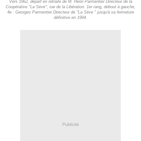
Vers 1962, départ en retraite de M. Henri Parmentier Directeur de la
Coopérative "La Sève", rue de la Libération. 1er rang, debout à gauche,
4e : Georges Parmentier Directeur de "La Sève " jusqu'à sa fermeture
définitive en 1994.
Publicité