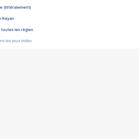
e (littéralement)
im Rayan
 toutes les règles
s les jeux vidéo
us choquant de Rockstar ? - Le scandale BULLY
e plus moche de Steam
du RÊVE tourne au CAUCHEMAR
pendant 8 heures
it… à tort
umiliés par un jeu vidéo
ire - Final Fantasy 8
ti un empire - Age of Empires