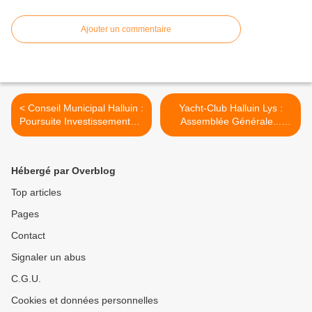
Ajouter un commentaire
< Conseil Municipal Halluin :
Yacht-Club Halluin Lys :
Poursuite Investissements...
Assemblée Générale...
Plaintes Conseillers (Janv.
Divergences (Janv. 2022). >
2022).
Hébergé par Overblog
Top articles
Pages
Contact
Signaler un abus
C.G.U.
Cookies et données personnelles