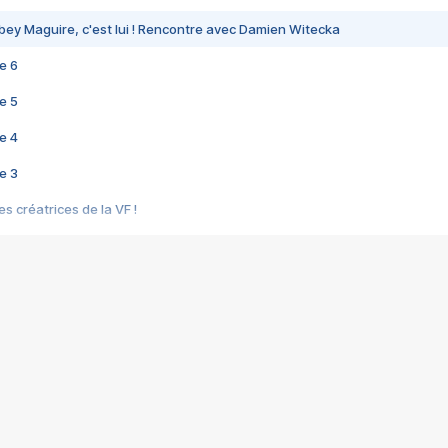
bey Maguire, c'est lui ! Rencontre avec Damien Witecka
e 6
e 5
e 4
e 3
s créatrices de la VF !
e 2
e 1
e Mektoub My Love arrive enfin ! Rencontre avec Shaïn Boumedine et Sal
i : après Toni en famille
elle réalise le bouleversant Dites lui que je l'aime
ais ! Rencontre autour de Vie privée de Rebecca Zlotowski