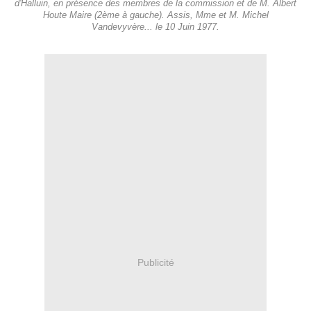
d'Halluin, en présence des membres de la commission et de M. Albert
Houte Maire (2ème à gauche). Assis, Mme et M. Michel
Vandevyvère... le 10 Juin 1977.
Publicité