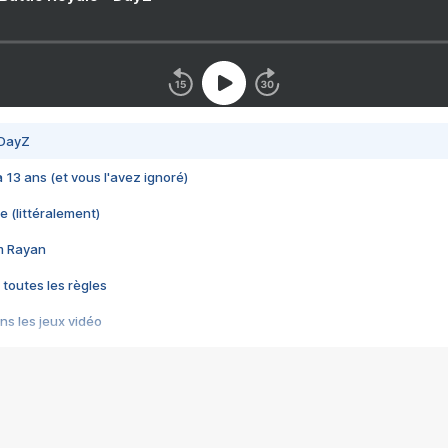
 DayZ
 a 13 ans (et vous l'avez ignoré)
e (littéralement)
im Rayan
 toutes les règles
s les jeux vidéo
us choquant de Rockstar ? - Le scandale BULLY
e plus moche de Steam
du RÊVE tourne au CAUCHEMAR