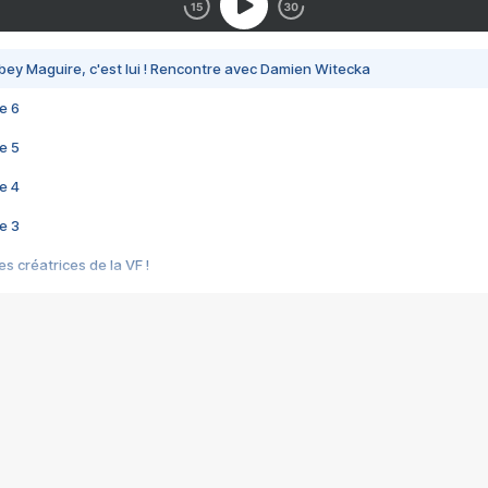
bey Maguire, c'est lui ! Rencontre avec Damien Witecka
e 6
e 5
e 4
e 3
s créatrices de la VF !
e 2
e 1
e Mektoub My Love arrive enfin ! Rencontre avec Shaïn Boumedine et Sal
i : après Toni en famille
elle réalise le bouleversant Dites lui que je l'aime