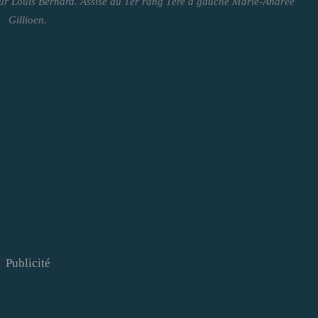
ur Louis Bernard. Assise au 1er rang 1ère à gauche Marie-Andrée
Gillioen.
Publicité