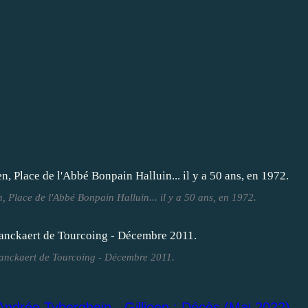
, Place de l'Abbé Bonpain Halluin... il y a 50 ans, en 1972.
lanckaert de Tourcoing - Décembre 2011.
Andrée Tyberghein - Gillioen : Décès (Mai 2022).