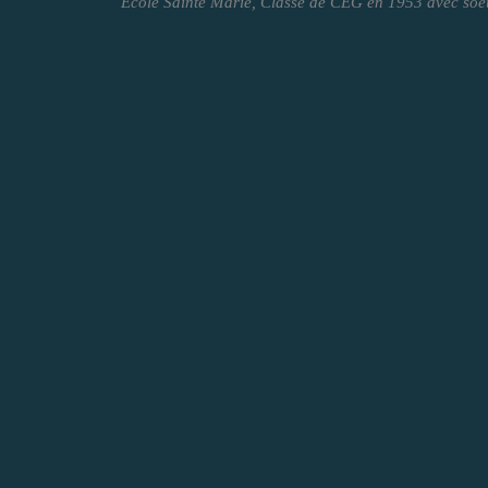
Ecole Sainte Marie, Classe de CEG en 1953 avec soe