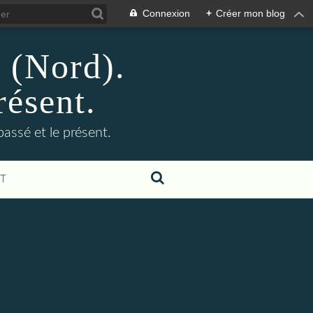
Connexion
+
Créer mon blog
n (Nord).
résent.
 passé et le présent.
T