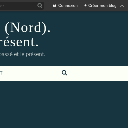
Connexion
+
Créer mon blog
n (Nord).
résent.
 passé et le présent.
T